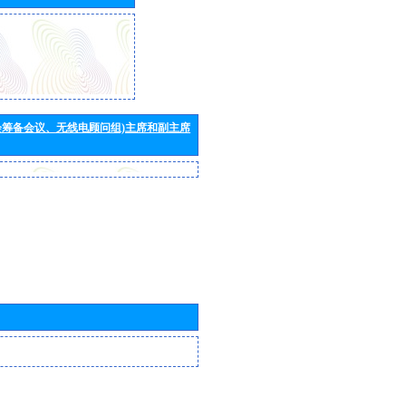
会筹备会议、无线电顾问组)主席和副主席