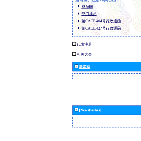
成员国
部门成员
第CACE/404号行政通函
第CACE/427号行政通函
代表注册
相关大会
新闻室
[Newsflashes]