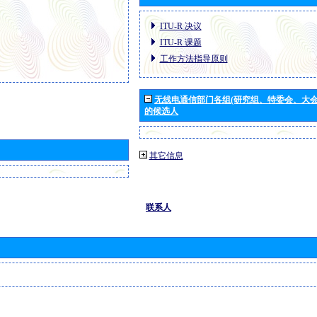
ITU-R 决议
ITU-R 课题
工作方法指导原则
无线电通信部门各组(研究组、特委会、大
的候选人
其它信息
联系人