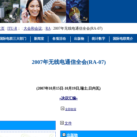
主页
:
ITU-R
； :
大会和会议
; :
RA
: 2007年无线电通信全会(RA-07)
国际电联三大部门
新闻室
各项活动
出版物
统计数字
国际电联简介
2007年无线电通信全会(RA-07)
(2007年10月15日-10月19日,瑞士,日内瓦)
«决议汇编»
全部收缩
文件
出版物