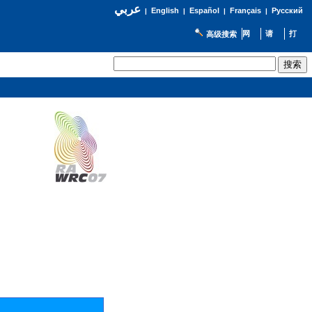
عربي
English
Español
Français
Русский
|
|
|
|
高级搜索