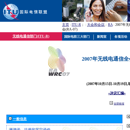
主页
:
ITU-R
； :
大会和会议
; :
RA
: 2007
会(RA-07)
无线电通信部门(ITU-R)
国际电联三大部门
新闻室
各项活动
2007年无线电通信全会(
(2007年10月15日-10月19日
«决议汇编»
全部收缩
一般信息
邀请函、注册和其它函件