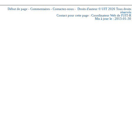
Début de page
-
Commentaires
-
Contactez-nous
-
Droits d'auteur © UIT 2026
Tous droits
réservés
Contact pour cette page :
Coordinateur Web de l'UIT-R
Mis à jour le : 2013-01-30