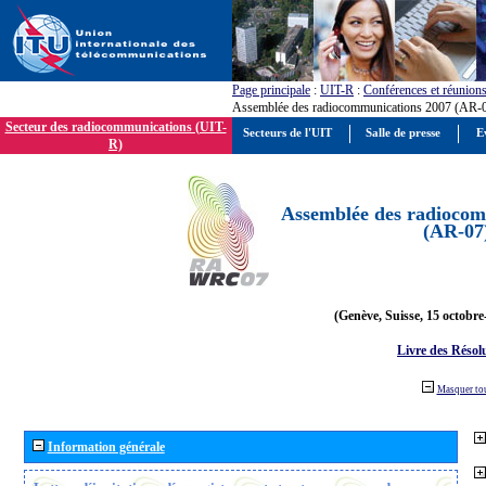
Page principale
:
UIT-R
:
Conférences et réunion
Assemblée des radiocommunications 2007 (AR-
Secteur des radiocommunications (UIT-
Secteurs de l'UIT
Salle de presse
E
R)
Assemblée des radiocom
(AR-07
(Genève, Suisse, 15 octobre
Livre des Résol
Masquer to
Information générale