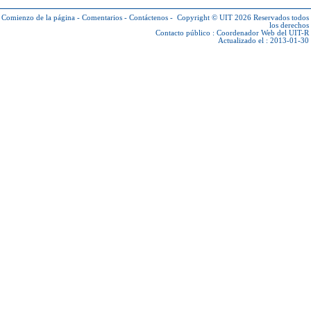
Comienzo de la página
-
Comentarios
-
Contáctenos
-
Copyright © UIT 2026
Reservados todos
los derechos
Contacto público :
Coordenador Web del UIT-R
Actualizado el : 2013-01-30