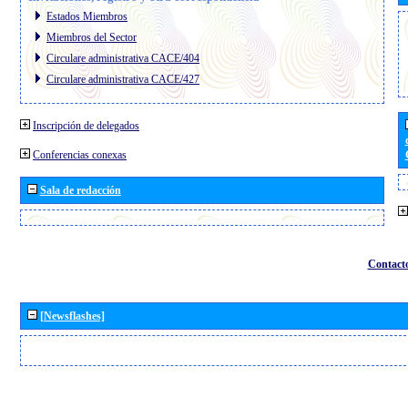
Estados Miembros
Miembros del Sector
Circulare administrativa CACE/404
Circulare administrativa CACE/427
Inscripción de delegados
Conferencias conexas
Sala de redacción
Contact
[Newsflashes]