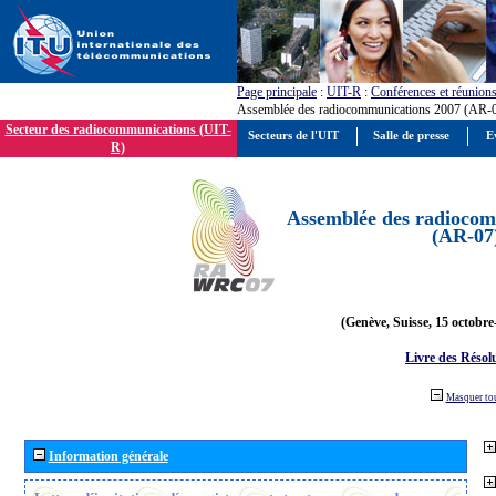
Page principale
:
UIT-R
:
Conférences et réunion
Assemblée des radiocommunications 2007 (AR-
Secteur des radiocommunications (UIT-
Secteurs de l'UIT
Salle de presse
E
R)
Assemblée des radiocom
(AR-07
(Genève, Suisse, 15 octobre
Livre des Résol
Masquer to
Information générale