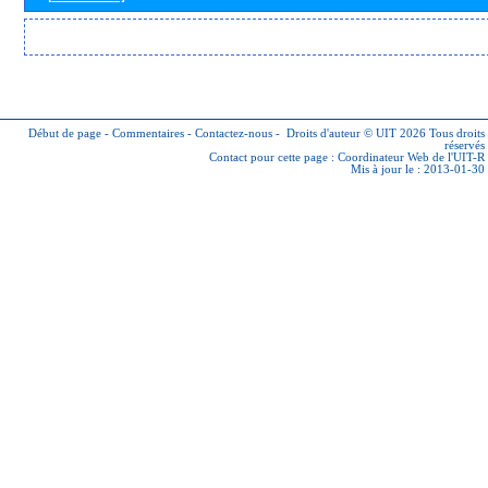
Début de page
-
Commentaires
-
Contactez-nous
-
Droits d'auteur © UIT 2026
Tous droits
réservés
Contact pour cette page :
Coordinateur Web de l'UIT-R
Mis à jour le : 2013-01-30