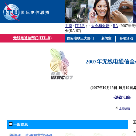
主页
:
ITU-R
； :
大会和会议
; :
RA
: 2007
会(RA-07)
无线电通信部门(ITU-R)
国际电联三大部门
新闻室
各项活动
2007年无线电通信全会(
(2007年10月15日-10月19日
«决议汇编»
全部收缩
一般信息
邀请函、注册和其它函件