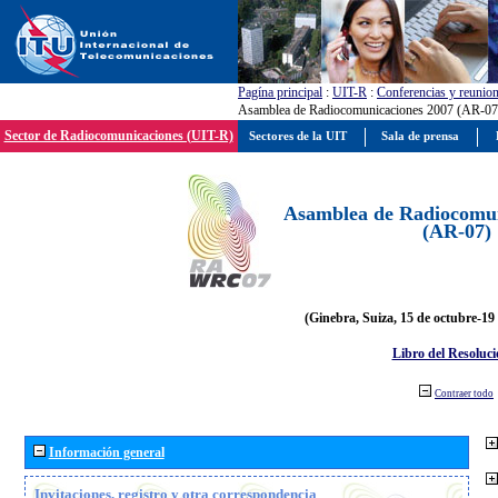
Pagína principal
:
UIT-R
:
Conferencias y reunio
Asamblea de Radiocomunicaciones 2007 (AR-07
Sector de Radiocomunicaciones (UIT-R)
Sectores de la UIT
Sala de prensa
Asamblea de Radiocomun
(AR-07)
(Ginebra, Suiza, 15 de octubre-19
Libro del Resoluci
Contraer todo
Información general
Invitaciones, registro y otra correspondencia