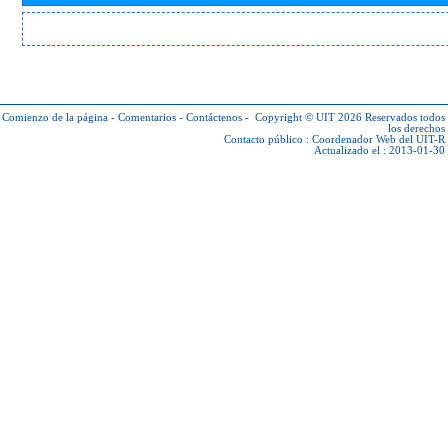
Comienzo de la página
-
Comentarios
-
Contáctenos
-
Copyright © UIT 2026
Reservados todos
los derechos
Contacto público :
Coordenador Web del UIT-R
Actualizado el : 2013-01-30