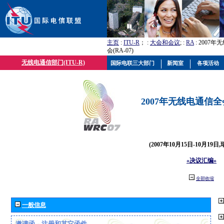
主页
:
ITU-R
； :
大会和会议
; :
RA
: 2007
会(RA-07)
无线电通信部门(ITU-R)
国际电联三大部门
新闻室
各项活动
2007年无线电通信全会(
(2007年10月15日-10月19日
«决议汇编»
全部收缩
一般信息
邀请函、注册和其它函件