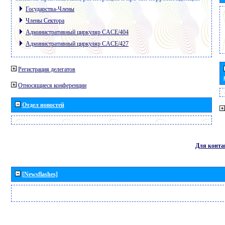
Государства-Члены
Члены Сектора
Административный циркуляр CACE/404
Административный циркуляр CACE/427
Регистрация делегатов
Относящиеся конференции
Отдел новостей
Для конта
[Newsflashes]