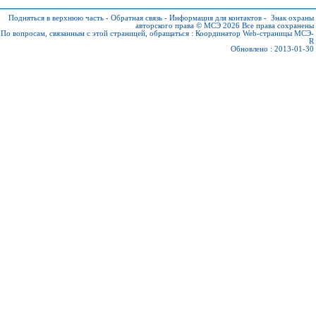
Подняться в верхнюю часть
-
Обратная связь
-
Информация для контактов
-
Знак охраны
авторского права © МСЭ 2026
Все права сохранены
По вопросам, связанным с этой страницей, обращаться :
Координатор Web-страницы МСЭ-
R
Обновлено : 2013-01-30