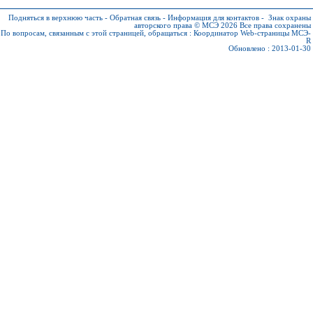
Подняться в верхнюю часть
-
Обратная связь
-
Информация для контактов
-
Знак охраны
авторского права © МСЭ 2026
Все права сохранены
По вопросам, связанным с этой страницей, обращаться :
Координатор Web-страницы МСЭ-
R
Обновлено : 2013-01-30