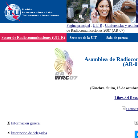
Pagína principal
:
UIT-R
:
Conferencias y reunio
de Radiocomunicaciones 2007 (AR-07)
Sector de Radiocomunicaciones (UIT-R)
Sectores de la UIT
Sala de prensa
Asamblea de Radiocom
(AR-0
(Ginebra, Suiza, 15 de octubre
Libro del Reso
Contraer 
Información general
Inscripción de delegados