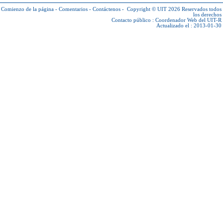
Comienzo de la página
-
Comentarios
-
Contáctenos
-
Copyright © UIT 2026
Reservados todos
los derechos
Contacto público :
Coordenador Web del UIT-R
Actualizado el : 2013-01-30