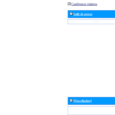
Conférences relatives
Salle de presse
[Newsflashes]