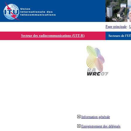
Page principale
:
Secteur des radiocommunications (UIT-R)
Secteurs de l'U
Information générale
Enregistrement des délégués