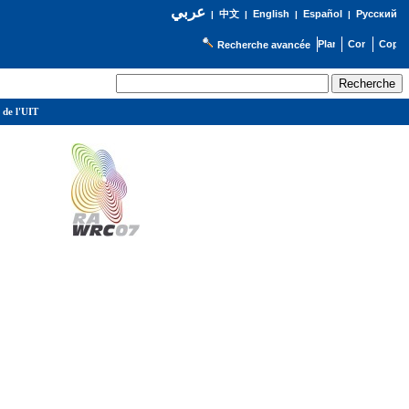
عربي
English
Español
Русский
|
中文
|
|
|
Recherche avancée
 de l'UIT