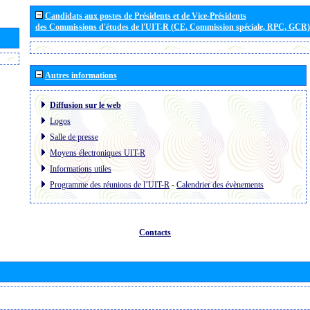
Candidats aux postes de Présidents et de Vice-Présidents
des Commissions d'études de l'UIT-R (CE, Commission spéciale, RPC, GCR)
Autres informations
Diffusion sur le web
Logos
Salle de presse
Moyens électroniques UIT-R
Informations utiles
Programme des réunions de l´UIT-R
-
Calendrier des évènements
Contacts