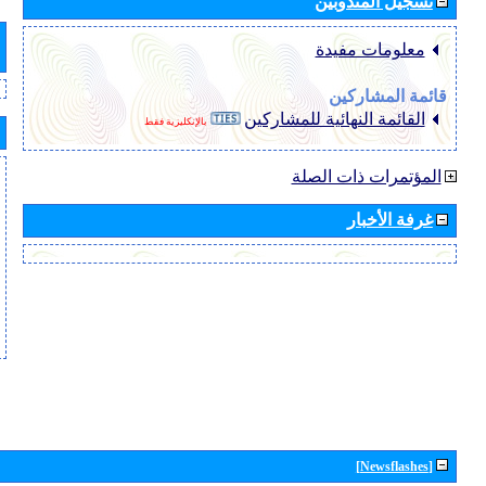
تسجيل المندوبين
معلومات مفيدة
قائمة المشاركين
القائمة النهائية للمشاركين
بالإنكليزية فقط
المؤتمرات ذات الصلة
غرفة الأخبار
[Newsflashes]