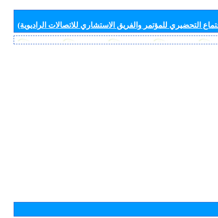
جتماع التحضيري للمؤتمر والفريق الاستشاري للاتصالات الراديوية)