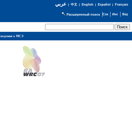
عربي
English
Español
Français
|
中文
|
|
|
Расширенный поиск
ведения о МСЭ