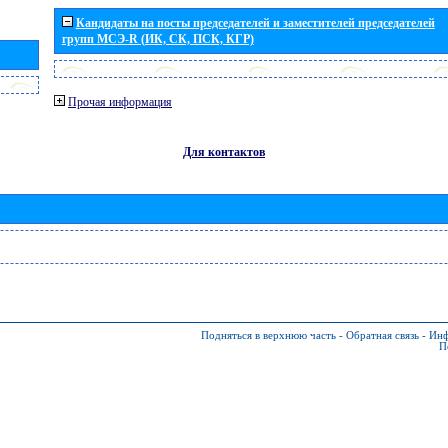
Кандидаты на посты председателей и заместителей председателей
групп МСЭ-R (ИК, СК, ПСК, КГР)
Прочая информация
Для контактов
Подняться в верхнюю часть
-
Обратная связь
-
Инф
П