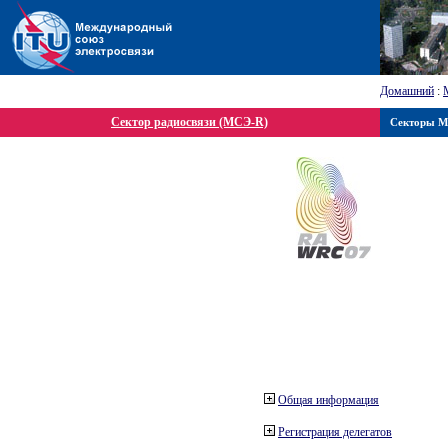
Домашний
:
Сектор радиосвязи (МСЭ-R)
Секторы 
Общая информация
Регистрация делегатов