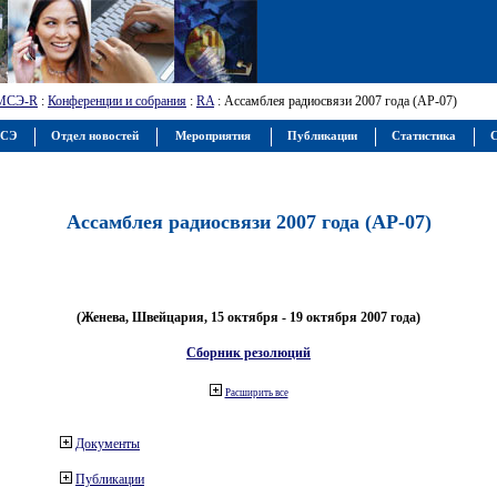
МСЭ-R
:
Конференции и собрания
:
RA
: Ассамблея радиосвязи 2007 года (АР-07)
МСЭ
Отдел новостей
Мероприятия
Публикации
Статистика
С
Ассамблея радиосвязи 2007 года (АР-07)
(Женева, Швейцария, 15 октября - 19 октября 2007 года)
Сборник резолюций
Расширить все
Документы
Публикации