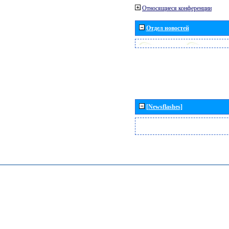
Относящиеся конференции
Отдел новостей
[Newsflashes]