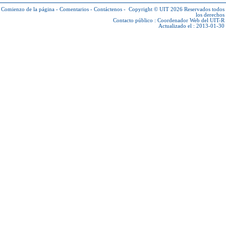
Comienzo de la página
-
Comentarios
-
Contáctenos
-
Copyright © UIT 2026
Reservados todos
los derechos
Contacto público :
Coordenador Web del UIT-R
Actualizado el : 2013-01-30