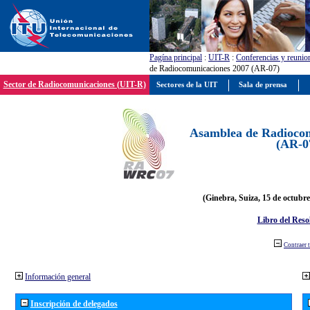
Pagína principal
:
UIT-R
:
Conferencias y reunio
de Radiocomunicaciones 2007 (AR-07)
Sector de Radiocomunicaciones (UIT-R)
Sectores de la UIT
Sala de prensa
Asamblea de Radiocom
(AR-0
(Ginebra, Suiza, 15 de octubre
Libro del Reso
Contraer 
Información general
Inscripción de delegados