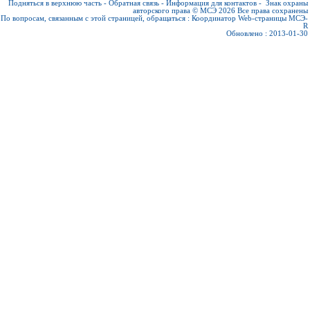
Подняться в верхнюю часть
-
Обратная связь
-
Информация для контактов
-
Знак охраны
авторского права © МСЭ 2026
Все права сохранены
По вопросам, связанным с этой страницей, обращаться :
Координатор Web-страницы МСЭ-
R
Обновлено : 2013-01-30