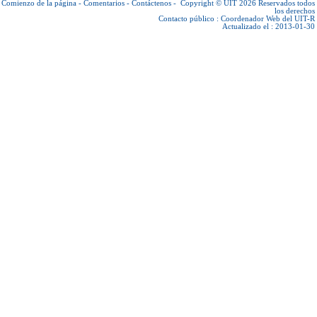
Comienzo de la página
-
Comentarios
-
Contáctenos
-
Copyright © UIT 2026
Reservados todos
los derechos
Contacto público :
Coordenador Web del UIT-R
Actualizado el : 2013-01-30