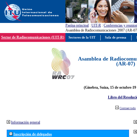
Pagína principal
:
UIT-R
:
Conferencias y reunio
Asamblea de Radiocomunicaciones 2007 (AR-07
Sector de Radiocomunicaciones (UIT-R)
Sectores de la UIT
Sala de prensa
Asamblea de Radiocomun
(AR-07)
(Ginebra, Suiza, 15 de octubre-19
Libro del Resoluci
Contraer todo
Información general
Inscripción de delegados