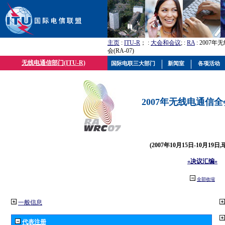
主页
:
ITU-R
； :
大会和会议
; :
RA
: 2007
会(RA-07)
无线电通信部门(ITU-R)
国际电联三大部门
新闻室
各项活动
2007年无线电通信全会(
(2007年10月15日-10月19日
«决议汇编»
全部收缩
一般信息
代表注册