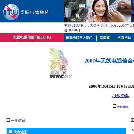
主页
:
ITU-R
； :
大会和会议
; :
RA
: 2007
会(RA-07)
无线电通信部门(ITU-R)
国际电联三大部门
新闻室
各项活动
2007年无线电通信全会(
(2007年10月15日-10月19日
«决议汇编»
全部收缩
一般信息
代表注册