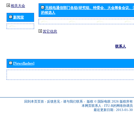
相关大会
无线电通信部门各组(研究组、特委会、大会筹备会议、
的候选人
新闻室
其它信息
联系人
[Newsflashes]
回到本页页首
-
反馈意见
-
请与我们联系
-
版权 © 国际电联 2026
版权所有
本网页联系人 :
ITU-R的网络协调员
最近更新日期 : 2013-01-30