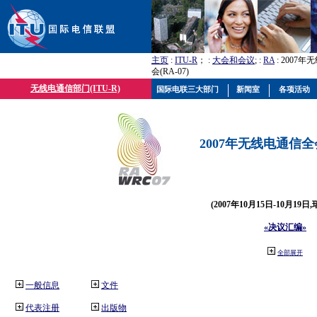
主页
:
ITU-R
； :
大会和会议
; :
RA
: 2007
会(RA-07)
无线电通信部门(ITU-R)
国际电联三大部门
新闻室
各项活动
2007年无线电通信全会(
(2007年10月15日-10月19日
«决议汇编»
全部展开
一般信息
文件
代表注册
出版物