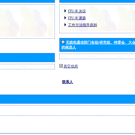
ITU-R 决议
ITU-R 课题
工作方法指导原则
无线电通信部门各组(研究组、特委会、大
的候选人
其它信息
联系人