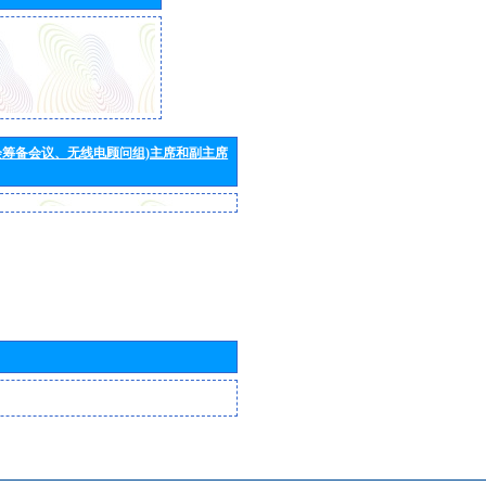
会筹备会议、无线电顾问组)主席和副主席