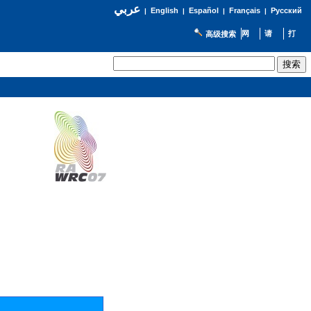
عربي
English
Español
Français
Русский
|
|
|
|
高级搜索