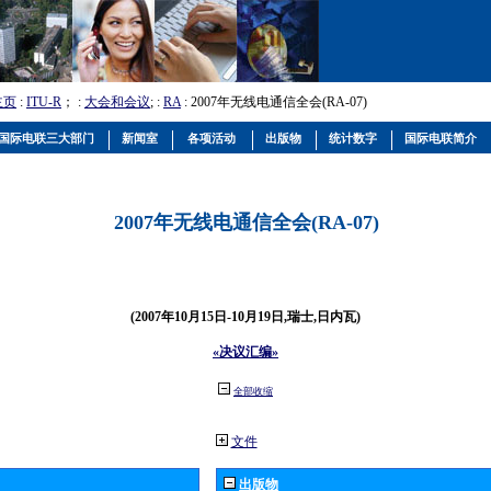
主页
:
ITU-R
； :
大会和会议
; :
RA
: 2007年无线电通信全会(RA-07)
国际电联三大部门
新闻室
各项活动
出版物
统计数字
国际电联简介
2007年无线电通信全会(RA-07)
(2007年10月15日-10月19日,瑞士,日内瓦)
«决议汇编»
全部收缩
文件
出版物