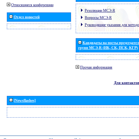
Относящиеся конференции
Резолюции МСЭ-R
Отдел новостей
Вопросы МСЭ-R
Руководящие указания для метод
Кандидаты на посты председател
групп МСЭ-R (ИК, СК, ПСК, КГР)
Прочая информация
Для контакто
[Newsflashes]