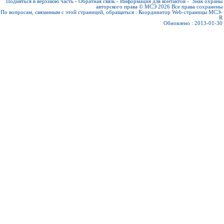
Подняться в верхнюю часть
-
Обратная связь
-
Информация для контактов
-
Знак охраны
авторского права © МСЭ 2026
Все права сохранены
По вопросам, связанным с этой страницей, обращаться :
Координатор Web-страницы МСЭ-
R
Обновлено : 2013-01-30