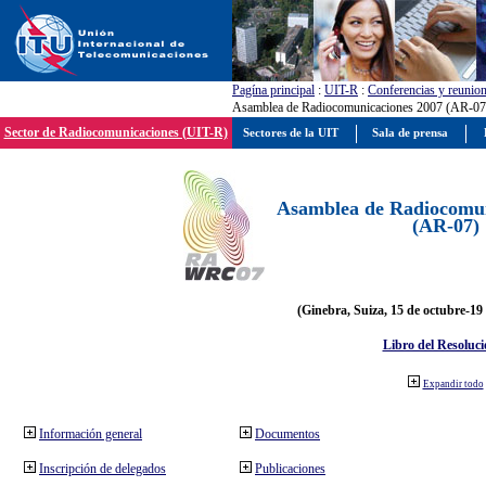
Pagína principal
:
UIT-R
:
Conferencias y reunio
Asamblea de Radiocomunicaciones 2007 (AR-07
Sector de Radiocomunicaciones (UIT-R)
Sectores de la UIT
Sala de prensa
Asamblea de Radiocomun
(AR-07)
(Ginebra, Suiza, 15 de octubre-19
Libro del Resoluci
Expandir todo
Información general
Documentos
Inscripción de delegados
Publicaciones