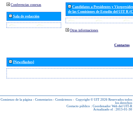
Conferencias conexas
Candidatos a Presidentes y Vicepreside
de las Comisiones de Estudio del UIT R 
Sala de redacción
Otras informaciones
Contactos
[Newsflashes]
Comienzo de la página
-
Comentarios
-
Contáctenos
-
Copyright © UIT 2026
Reservados todos
los derechos
Contacto público :
Coordenador Web del UIT-R
Actualizado el : 2013-01-30