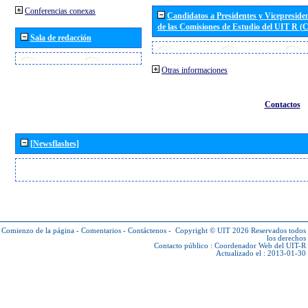
Conferencias conexas
Candidatos a Presidentes y Vicepreside
de las Comisiones de Estudio del UIT R 
Sala de redacción
Otras informaciones
Contactos
[Newsflashes]
Comienzo de la página
-
Comentarios
-
Contáctenos
-
Copyright © UIT 2026
Reservados todos
los derechos
Contacto público :
Coordenador Web del UIT-R
Actualizado el : 2013-01-30