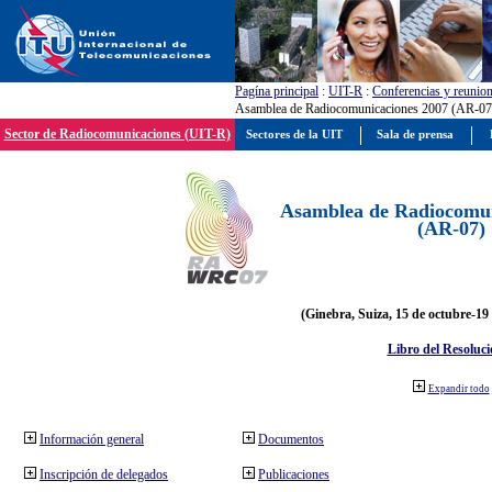
Pagína principal
:
UIT-R
:
Conferencias y reunio
Asamblea de Radiocomunicaciones 2007 (AR-07
Sector de Radiocomunicaciones (UIT-R)
Sectores de la UIT
Sala de prensa
Asamblea de Radiocomun
(AR-07)
(Ginebra, Suiza, 15 de octubre-19
Libro del Resoluci
Expandir todo
Información general
Documentos
Inscripción de delegados
Publicaciones