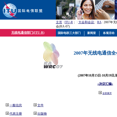
主页
:
ITU-R
； :
大会和会议
; :
RA
: 2007
会(RA-07)
无线电通信部门(ITU-R)
国际电联三大部门
新闻室
各项活动
2007年无线电通信全会(
(2007年10月15日-10月19日
«决议汇编»
全部展开
一般信息
文件
代表注册
出版物