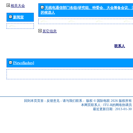
相关大会
无线电通信部门各组(研究组、特委会、大会筹备会议、
的候选人
新闻室
其它信息
联系人
[Newsflashes]
回到本页页首
-
反馈意见
-
请与我们联系
-
版权 © 国际电联 2026
版权所有
本网页联系人 :
ITU-R的网络协调员
最近更新日期 : 2013-01-30