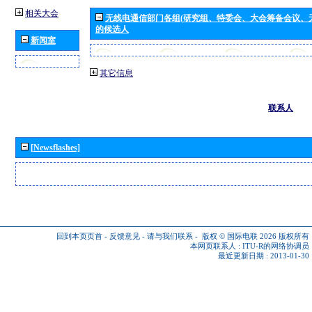
相关大会
无线电通信部门各组(研究组、特委会、大会筹备会议、
的候选人
新闻室
其它信息
联系人
[Newsflashes]
回到本页页首
-
反馈意见
-
请与我们联系
-
版权 © 国际电联 2026
版权所有
本网页联系人 :
ITU-R的网络协调员
最近更新日期 : 2013-01-30