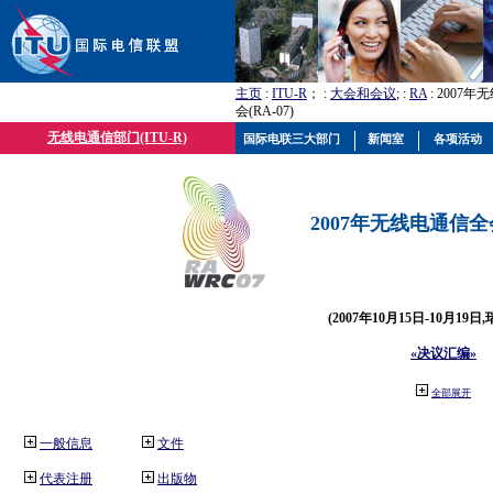
主页
:
ITU-R
； :
大会和会议
; :
RA
: 2007
会(RA-07)
无线电通信部门(ITU-R)
国际电联三大部门
新闻室
各项活动
2007年无线电通信全会(
(2007年10月15日-10月19日
«决议汇编»
全部展开
一般信息
文件
代表注册
出版物