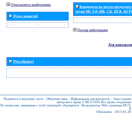
Относящиеся конференции
Кандидаты на посты председател
групп МСЭ-R (ИК, СК, ПСК, КГР)
Отдел новостей
Прочая информация
Для контакто
[Newsflashes]
Подняться в верхнюю часть
-
Обратная связь
-
Информация для контактов
-
Знак охраны
авторского права © МСЭ 2026
Все права сохранены
По вопросам, связанным с этой страницей, обращаться :
Координатор Web-страницы МСЭ-
R
Обновлено : 2013-01-30