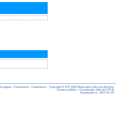
la página
-
Comentarios
-
Contáctenos
-
Copyright © UIT 2026
Reservados todos los derechos
Contacto público :
Coordenador Web del UIT-R
Actualizado el : 2013-01-30