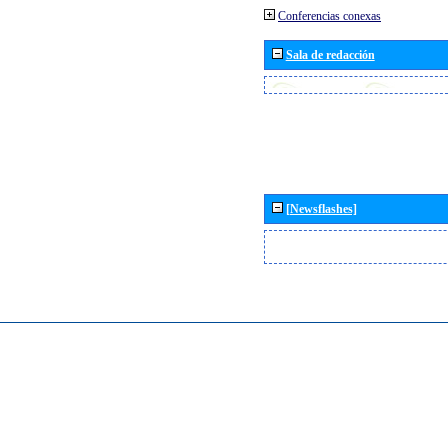
Conferencias conexas
Sala de redacción
[Newsflashes]