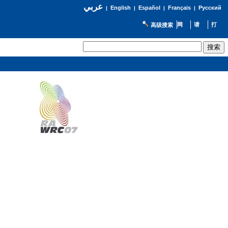
عربي
English
Español
Français
Русский
|
|
|
|
高级搜索