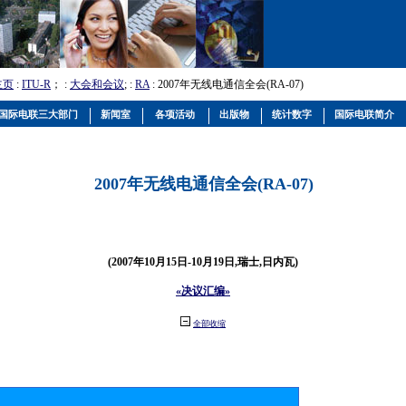
主页
:
ITU-R
； :
大会和会议
; :
RA
: 2007年无线电通信全会(RA-07)
国际电联三大部门
新闻室
各项活动
出版物
统计数字
国际电联简介
2007年无线电通信全会(RA-07)
(2007年10月15日-10月19日,瑞士,日内瓦)
«决议汇编»
全部收缩