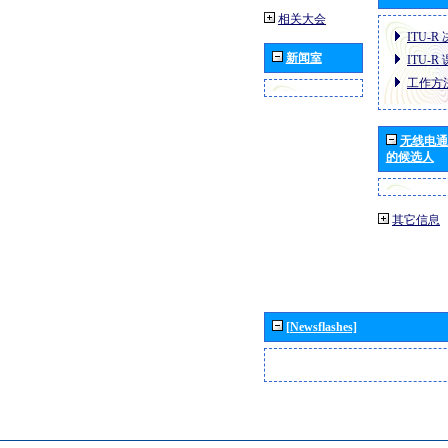
相关大会
ITU-R
新闻室
ITU-R
工作方
无线电通
的候选人
其它信息
[Newsflashes]