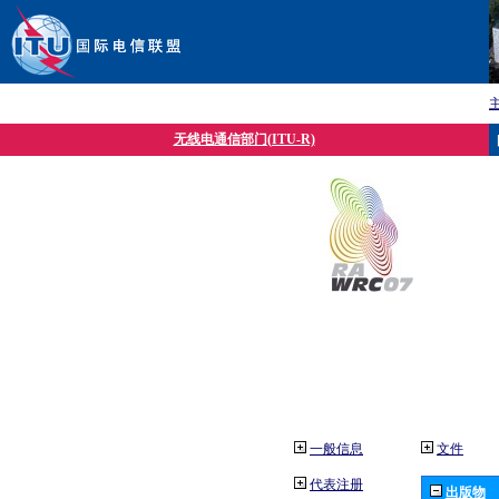
无线电通信部门(ITU-R)
一般信息
文件
代表注册
出版物