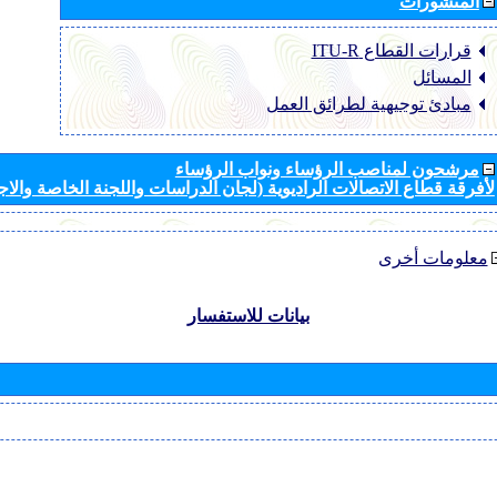
المنشورات
قرارات القطاع ‏ITU-R
المسائل
مبادئ توجيهية لطرائق العمل
مرشحون لمناصب الرؤساء ونواب الرؤساء
لأفرقة قطاع الاتصالات الراديوية (لجان الدراسات واللجنة الخاصة والا
معلومات أخرى
بيانات للاستفسار