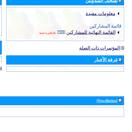
تسجيل المندوبين
معلومات مفيدة
قائمة المشاركين
القائمة النهائية للمشاركين
بالإنكليزية فقط
المؤتمرات ذات الصلة
غرفة الأخبار
[Newsflashes]