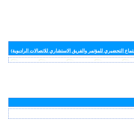
جتماع التحضيري للمؤتمر والفريق الاستشاري للاتصالات الراديوية)