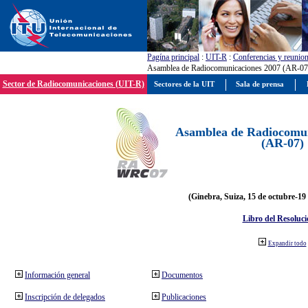
Pagína principal
:
UIT-R
:
Conferencias y reunio
Asamblea de Radiocomunicaciones 2007 (AR-07
Sector de Radiocomunicaciones (UIT-R)
Sectores de la UIT
Sala de prensa
Asamblea de Radiocomun
(AR-07)
(Ginebra, Suiza, 15 de octubre-19
Libro del Resoluci
Expandir todo
Información general
Documentos
Inscripción de delegados
Publicaciones