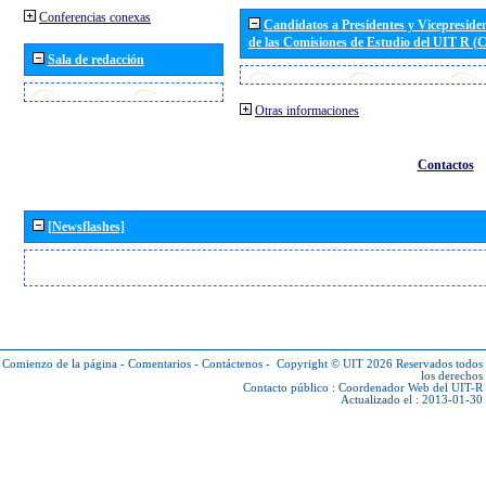
Conferencias conexas
Candidatos a Presidentes y Vicepreside
de las Comisiones de Estudio del UIT R 
Sala de redacción
Otras informaciones
Contactos
[Newsflashes]
Comienzo de la página
-
Comentarios
-
Contáctenos
-
Copyright © UIT 2026
Reservados todos
los derechos
Contacto público :
Coordenador Web del UIT-R
Actualizado el : 2013-01-30