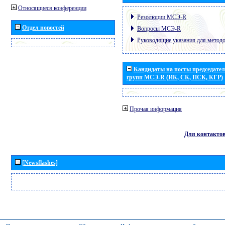
Относящиеся конференции
Резолюции МСЭ-R
Отдел новостей
Вопросы МСЭ-R
Руководящие указания для метод
Кандидаты на посты председател
групп МСЭ-R (ИК, СК, ПСК, КГР)
Прочая информация
Для контакто
[Newsflashes]