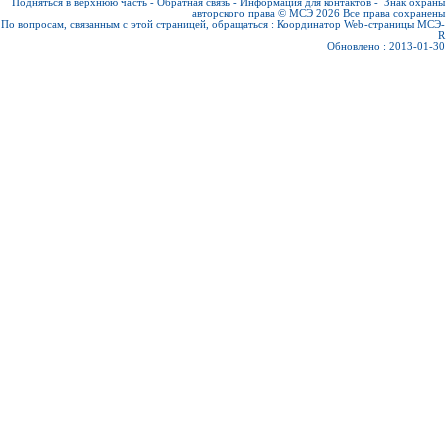
Подняться в верхнюю часть
-
Обратная связь
-
Информация для контактов
-
Знак охраны
авторского права © МСЭ 2026
Все права сохранены
По вопросам, связанным с этой страницей, обращаться :
Координатор Web-страницы МСЭ-
R
Обновлено : 2013-01-30