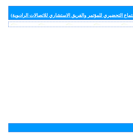
جتماع التحضيري للمؤتمر والفريق الاستشاري للاتصالات الراديوية)