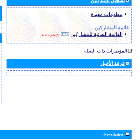
تسجيل المندوبين
معلومات مفيدة
قائمة المشاركين
القائمة النهائية للمشاركين
بالإنكليزية فقط
المؤتمرات ذات الصلة
غرفة الأخبار
[Newsflashes]