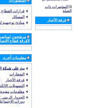
المنشورات
المؤتمرات ذات
الصلة
قرارات القطاع ‏ITU-R
المسائل
غرفة الأخبار
مبادئ توجيهية ل
مرشحون لمناصب 
لأفرقة قطاع الاتصال
معلومات أخرى
بث على شبكة ا
الشعارات
غرفة الأخبار
التسهيلات الإلكت
معلومات مفيدة
الجدول الزمني ل
دورات الاجتماع