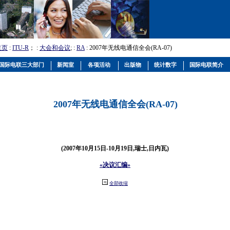
主页
:
ITU-R
； :
大会和会议
; :
RA
: 2007年无线电通信全会(RA-07)
国际电联三大部门
新闻室
各项活动
出版物
统计数字
国际电联简介
2007年无线电通信全会(RA-07)
(2007年10月15日-10月19日,瑞士,日内瓦)
«决议汇编»
全部收缩