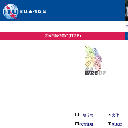
无线电通信部门(ITU-R)
一般信息
文件
代表注册
出版物