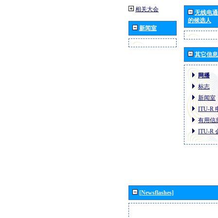
相关大会
无线电通
的候选人
新闻室
其它信息
网播
标志
新闻室
ITU-
有用信
ITU-
[Newsflashes]