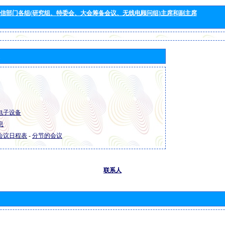
信部门各组(研究组、特委会、大会筹备会议、无线电顾问组)主席和副主席
R 电子设备
息
R 会议日程表
-
分节的会议
联系人