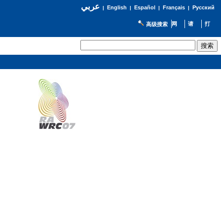
عربي
English
Español
Français
Русский
|
|
|
|
高级搜索