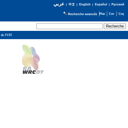
عربي
English
Español
Русский
|
中文
|
|
|
Recherche avancée
 de l'UIT