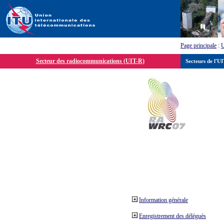
Page principale
:
Secteur des radiocommunications (UIT-R)
Secteurs de l'U
Information générale
Enregistrement des délégués