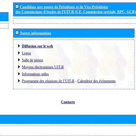
Candidats aux postes de Présidents et de Vice-Présidents
des Commissions d'études de l'UIT-R (CE, Commission spéciale, RPC, GCR)
Autres informations
Diffusion sur le web
Logos
Salle de presse
Moyens électroniques UIT-R
Informations utiles
Programme des réunions de l´UIT-R
-
Calendrier des évènements
Contacts