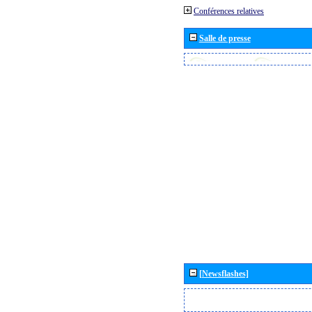
Conférences relatives
Salle de presse
[Newsflashes]