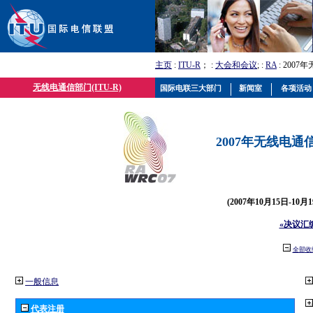
主页
:
ITU-R
； :
大会和会议
; :
RA
: 2007
无线电通信部门(ITU-R)
国际电联三大部门
新闻室
各项活动
2007年无线电通信
(2007年10月15日-10
«决议汇
全部收
一般信息
代表注册