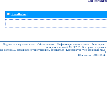
Для контакто
[Newsflashes]
Подняться в верхнюю часть
-
Обратная связь
-
Информация для контактов
-
Знак охраны
авторского права © МСЭ 2026
Все права сохранены
По вопросам, связанным с этой страницей, обращаться :
Координатор Web-страницы МСЭ-
R
Обновлено : 2013-01-30