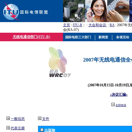
主页
:
ITU-R
； :
大会和会议
; :
RA
: 2007
会(RA-07)
无线电通信部门(ITU-R)
国际电联三大部门
新闻室
各项活动
2007年无线电通信全会(
(2007年10月15日-10月19日
«决议汇编»
全部收缩
一般信息
文件
代表注册
出版物