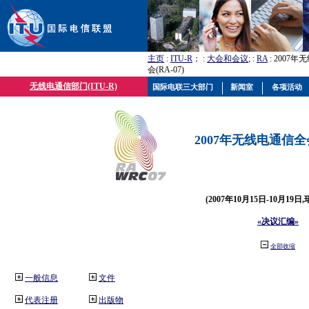
主页
:
ITU-R
； :
大会和会议
; :
RA
: 2007
会(RA-07)
无线电通信部门(ITU-R)
国际电联三大部门
新闻室
各项活动
2007年无线电通信全会(
(2007年10月15日-10月19日
«决议汇编»
全部收缩
一般信息
文件
代表注册
出版物