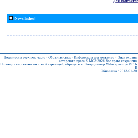
Для контакто
[Newsflashes]
Подняться в верхнюю часть
-
Обратная связь
-
Информация для контактов
-
Знак охраны
авторского права © МСЭ 2026
Все права сохранены
По вопросам, связанным с этой страницей, обращаться :
Координатор Web-страницы МСЭ-
R
Обновлено : 2013-01-30