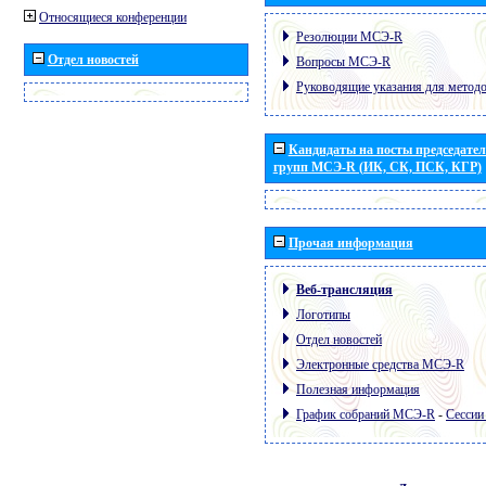
Относящиеся конференции
Резолюции МСЭ-R
Отдел новостей
Вопросы МСЭ-R
Руководящие указания для метод
Кандидаты на посты председател
групп МСЭ-R (ИК, СК, ПСК, КГР)
Прочая информация
Веб-трансляция
Логотипы
Отдел новостей
Электронные средства МСЭ-R
Полезная информация
График собраний МСЭ-R
-
Сессии