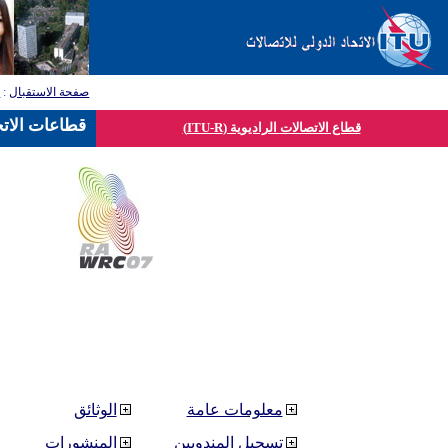
صفحة الاستقبال
:
ق
قطاعات الاتح
قطاع الاتصالات الراديوية (ITU-R)
معلومات عامة
الوثائق
تسجيل المندوبين
المنشورات