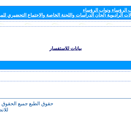
الرؤساء ونواب الرؤساء
ات الراديوية (لجان الدراسات واللجنة الخاصة والاجتماع التحضيري للمؤ
بيانات للاستفسار
حقوق الطبع
جميع الحقوق 
للات