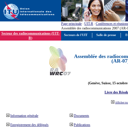
Page principale
:
UIT-R
:
Conférences et réunion
Assemblée des radiocommunications 2007 (AR-
Secteur des radiocommunications (UIT-
Secteurs de l'UIT
Salle de presse
E
R)
Assemblée des radiocom
(AR-07
(Genève, Suisse, 15 octobre
Livre des Résol
Afficher to
Information générale
Documents
Enregistrement des délégués
Publications