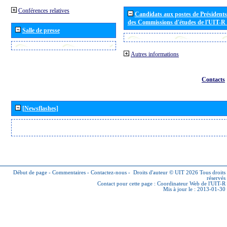
Conférences relatives
Candidats aux postes de Présidents 
des Commissions d'études de l'UIT-R
Salle de presse
Autres informations
Contacts
[Newsflashes]
Début de page
-
Commentaires
-
Contactez-nous
-
Droits d'auteur © UIT 2026
Tous droits
réservés
Contact pour cette page :
Coordinateur Web de l'UIT-R
Mis à jour le : 2013-01-30