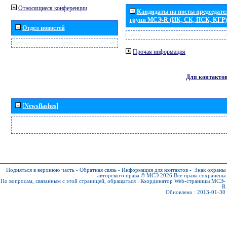
Относящиеся конференции
Кандидаты на посты председател
групп МСЭ-R (ИК, СК, ПСК, КГР)
Отдел новостей
Прочая информация
Для контакто
[Newsflashes]
Подняться в верхнюю часть
-
Обратная связь
-
Информация для контактов
-
Знак охраны
авторского права © МСЭ 2026
Все права сохранены
По вопросам, связанным с этой страницей, обращаться :
Координатор Web-страницы МСЭ-
R
Обновлено : 2013-01-30