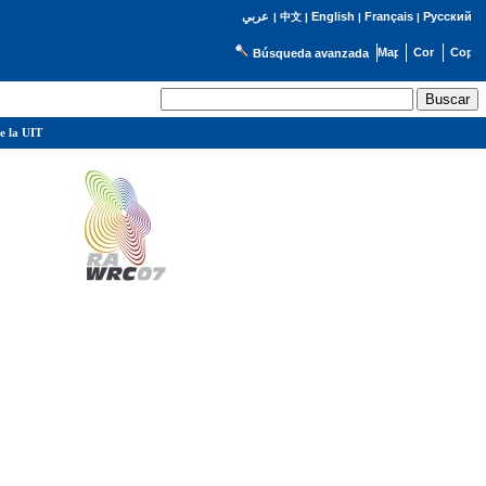
English
Français
Русский
عربي
|
中文
|
|
|
Búsqueda avanzada
e la UIT