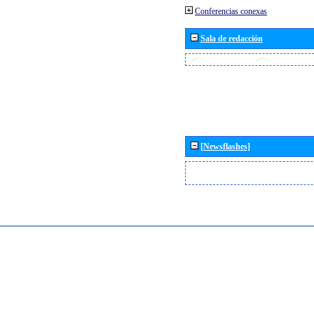
Conferencias conexas
Sala de redacción
[Newsflashes]