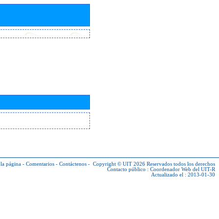
la página
-
Comentarios
-
Contáctenos
-
Copyright © UIT 2026
Reservados todos los derechos
Contacto público :
Coordenador Web del UIT-R
Actualizado el : 2013-01-30