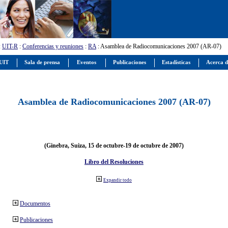
:
UIT-R
:
Conferencias y reuniones
:
RA
: Asamblea de Radiocomunicaciones 2007 (AR-07)
 UIT
Sala de prensa
Eventos
Publicaciones
Estadísticas
Acerca d
Asamblea de Radiocomunicaciones 2007 (AR-07)
(Ginebra, Suiza, 15 de octubre-19 de octubre de 2007)
Libro del Resoluciones
Expandir todo
Documentos
Publicaciones