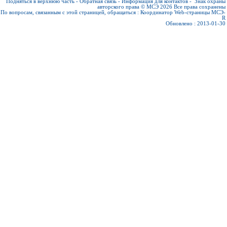
Подняться в верхнюю часть
-
Обратная связь
-
Информация для контактов
-
Знак охраны
авторского права © МСЭ 2026
Все права сохранены
По вопросам, связанным с этой страницей, обращаться :
Координатор Web-страницы МСЭ-
R
Обновлено : 2013-01-30