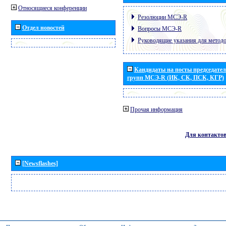
Относящиеся конференции
Резолюции МСЭ-R
Отдел новостей
Вопросы МСЭ-R
Руководящие указания для метод
Кандидаты на посты председател
групп МСЭ-R (ИК, СК, ПСК, КГР)
Прочая информация
Для контакто
[Newsflashes]