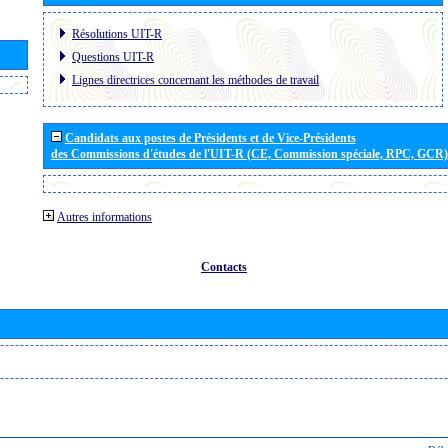
Résolutions UIT-R
Questions UIT-R
Lignes directrices concernant les méthodes de travail
Candidats aux postes de Présidents et de Vice-Présidents
des Commissions d'études de l'UIT-R (CE, Commission spéciale, RPC, GCR)
Autres informations
Contacts