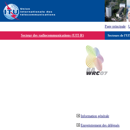
Page principale
:
Secteur des radiocommunications (UIT-R)
Secteurs de l'U
Information générale
Enregistrement des délégués