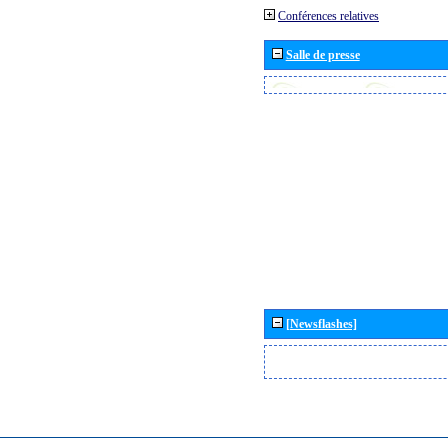
Conférences relatives
Salle de presse
[Newsflashes]