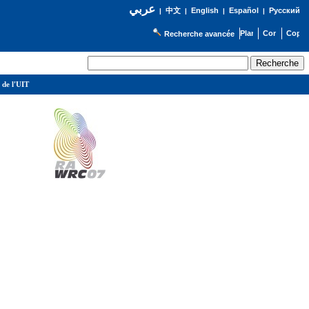
عربي
English
Español
Русский
|
中文
|
|
|
Recherche avancée
 de l'UIT