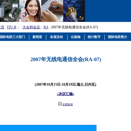
主页
:
ITU-R
； :
大会和会议
; :
RA
: 2007年无线电通信全会(RA-07)
国际电联三大部门
新闻室
各项活动
出版物
统计数字
国际电联简介
2007年无线电通信全会(RA-07)
(2007年10月15日-10月19日,瑞士,日内瓦)
«决议汇编»
全部收缩