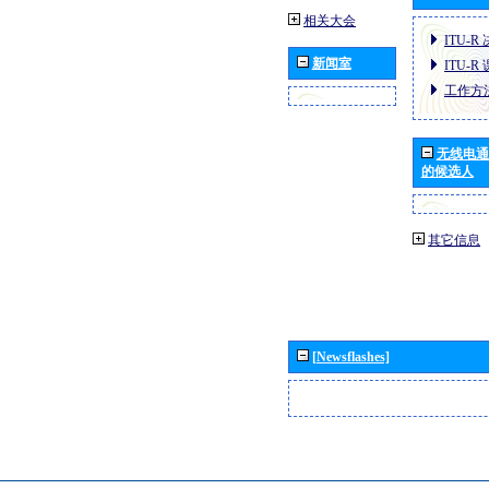
相关大会
ITU-R
新闻室
ITU-R
工作方
无线电通
的候选人
其它信息
[Newsflashes]