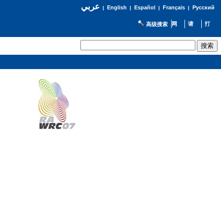
عربي
English
Español
Français
Русский
|
|
|
|
高级搜索