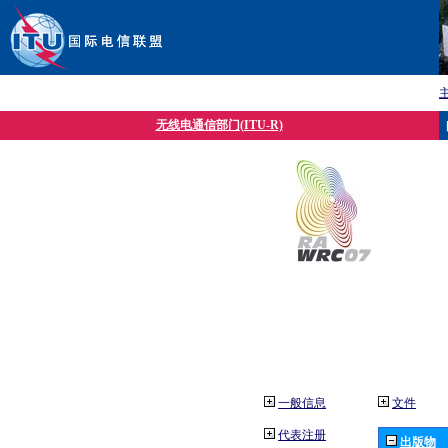
无线电通信部门(ITU-R)
一般信息
文件
代表注册
出版物