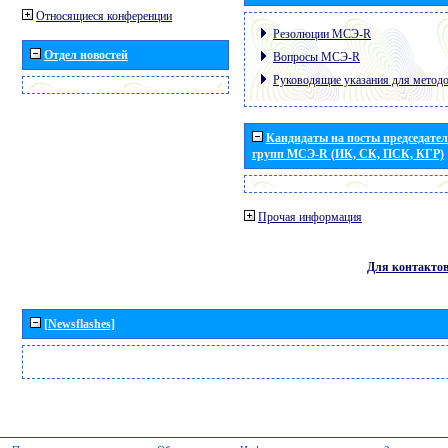
Относящиеся конференции
Резолюции МСЭ-R
Отдел новостей
Вопросы МСЭ-R
Руководящие указания для метод
Кандидаты на посты председател
групп МСЭ-R (ИК, СК, ПСК, КГР)
Прочая информация
Для контакто
[Newsflashes]