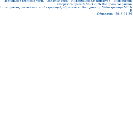
Подняться в верхнюю часть
-
Обратная связь
-
Информация для контактов
-
Знак охраны
авторского права © МСЭ 2026
Все права сохранены
По вопросам, связанным с этой страницей, обращаться :
Координатор Web-страницы МСЭ-
R
Обновлено : 2013-01-30