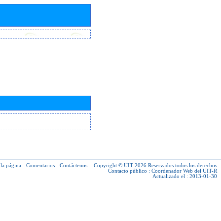
la página
-
Comentarios
-
Contáctenos
-
Copyright © UIT 2026
Reservados todos los derechos
Contacto público :
Coordenador Web del UIT-R
Actualizado el : 2013-01-30