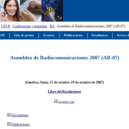
:
UIT-R
:
Conferencias y reuniones
:
RA
: Asamblea de Radiocomunicaciones 2007 (AR-07)
 UIT
Sala de prensa
Eventos
Publicaciones
Estadísticas
Acerca d
Asamblea de Radiocomunicaciones 2007 (AR-07)
(Ginebra, Suiza, 15 de octubre-19 de octubre de 2007)
Libro del Resoluciones
Expandir todo
Documentos
Publicaciones