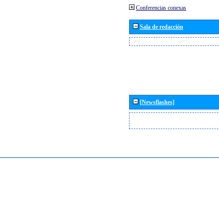
Conferencias conexas
Sala de redacción
[Newsflashes]