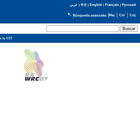
English
Français
Русский
عربي
|
中文
|
|
|
Búsqueda avanzada
e la UIT